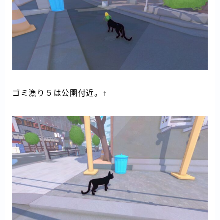
ゴミ漁り５は公園付近。↑