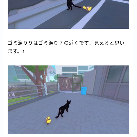
ゴミ漁り９はゴミ漁り７の近くです、見えると思い
ます。↑