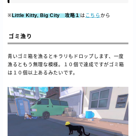
※
Little Kitty, Big City 攻略１
は
こちら
から
ゴミ漁り
青いゴミ箱を漁るとキラリもドロップします、一度
漁るともう無理な模様。１０個で達成ですがゴミ箱
は１０個以上あるみたいです。