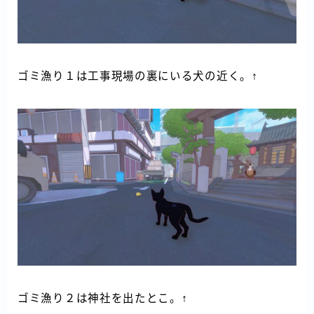
ゴミ漁り１は工事現場の裏にいる犬の近く。↑
ゴミ漁り２は神社を出たとこ。↑