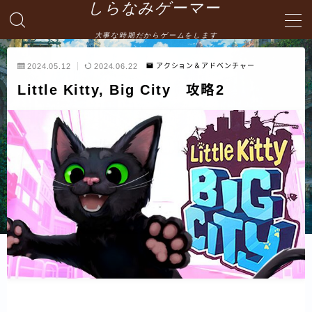
しらなみゲーマー
大事な時期だからゲームをします
MENU
2024.05.12
2024.06.22
アクション＆アドベンチャー
Little Kitty, Big City 攻略2
English
HOME
お問い合わせ
プライバシーポリシー・免責事項
サイトマップ -site map-
管理人の自己紹介