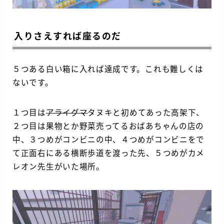
入りさえすれば座るのだ
５つある白い箱に入れば達成です。これも難しくは
ないです。
１つ目は
アライグマ
タヌキと初めてあった高架下、
２つ目は果物とか野菜売ってるおばあちゃんの店の
中、３つめがコンビニの中、４つめがコンビニをで
て正面右にある横断歩道を渡った先、５つめがカメ
レオン先生がいた場所。