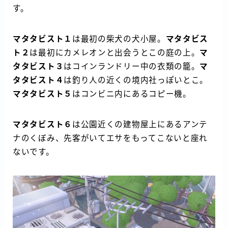
す。
マタタビスト１
は最初の柴犬の犬小屋。
マタタビス
ト２
は最初にカメレオンと出会うとこの庭の上。
マ
タタビスト３
はコインランドリー中の衣類の籠。
マ
タタビスト４
は釣り人の近くの境内社っぽいとこ。
マタタビスト５
はコンビニ内にあるコピー機。
マタタビスト６
は公園近くの建物屋上にあるアンテ
ナのくぼみ、先客がいてエサをもってこないと座れ
ないです。