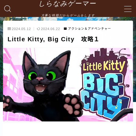
しらなみゲーマー
大事な時期だからゲームをします
MENU
2024.05.12
2024.06.22
アクション＆アドベンチャー
Little Kitty, Big City 攻略１
English
HOME
お問い合わせ
プライバシーポリシー・免責事項
サイトマップ -site map-
管理人の自己紹介