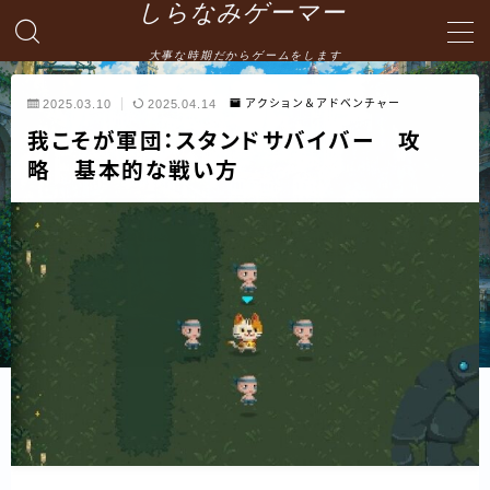
しらなみゲーマー
大事な時期だからゲームをします
MENU
2025.03.10
2025.04.14
アクション＆アドベンチャー
我こそが軍団：スタンドサバイバー 攻
English
略 基本的な戦い方
HOME
お問い合わせ
プライバシーポリシー・免責事項
サイトマップ -site map-
管理人の自己紹介