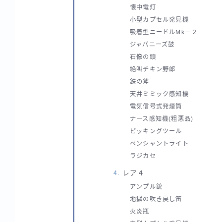
懐中電灯
小型カプセル発見機
吸着型ニードルMk－２
ジャパニーズ鼓
石像の頭
絶叫チキン野郎
鉄の斧
天井ミミック感知機
電気信号式発煙筒
ナース感知機(粗悪品)
ピッキングツール
ペンシャントライト
ラジカセ
レア４
アンプル銃
地獄の吹き戻し笛
火炎瓶