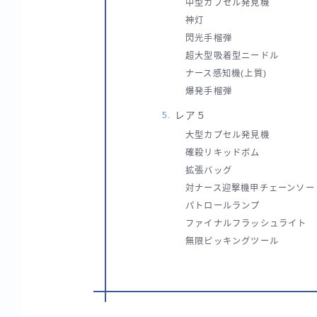
中型カプセル発見機
神灯
閃光手榴弾
超大型吸着型ニードル
ナース感知機(上質)
爆発手榴弾
レア５
大型カプセル発見機
確殺リキッドボム
拡張バッグ
対ナース迎撃機甲チェーンソー
パトロールランプ
ファイナルフラッシュライト
無限ピッキングツール