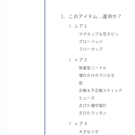
このアイテム…運命か？
レア１
マグカップ＆空きビン
グローバッジ
ラバーカップ
レア２
吸着型ニードル
壊れかけのラジカセ
皿
正解＆不正解スティック
ヒューズ
古びた懐中電灯
古びたランタン
レア３
大きなツボ