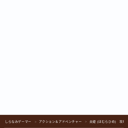
Follow Me
しらなみゲーマー
アクション＆アドベンチャー
炎姫 (ほむらひめ) 攻略
＞
＞