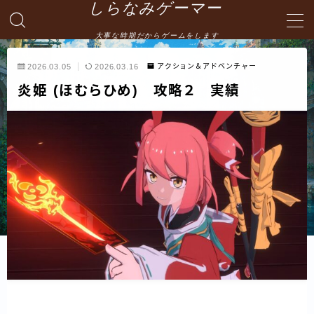
しらなみゲーマー
大事な時期だからゲームをします
MENU
2026.03.05
2026.03.16
アクション＆アドベンチャー
炎姫 (ほむらひめ) 攻略２ 実績
English
HOME
お問い合わせ
プライバシーポリシー・免責事項
サイトマップ -site map-
管理人の自己紹介