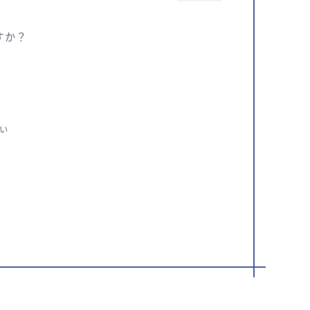
すか？
い