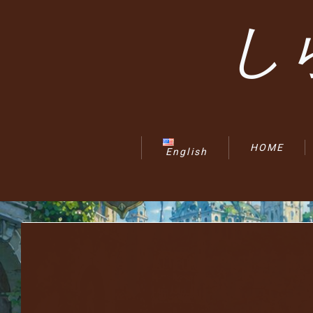
し
HOME
English