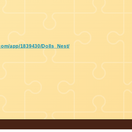
com/app/1839430/Dolls_Nest/