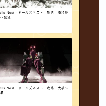
olls Nest・ドールズネスト 攻略 降積地
帯～禁域
olls Nest・ドールズネスト 攻略 大橋～
聖櫃