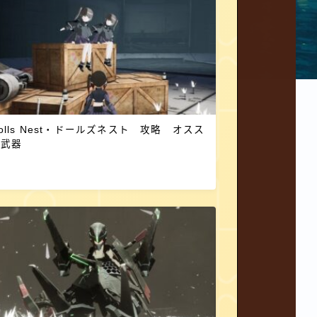
olls Nest・ドールズネスト 攻略 オスス
メ武器