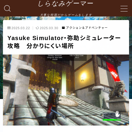
しらなみゲーマー
大事な時期だからゲームをします
MENU
2025.03.22
2025.03.30
アクション＆アドベンチャー
Yasuke Simulator・弥助シミュレーター
English
攻略 分かりにくい場所
HOME
お問い合わせ
プライバシーポリシー・免責事項
サイトマップ -site map-
管理人の自己紹介