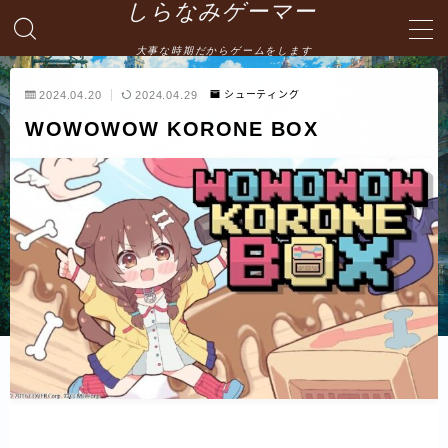
しらなみゲーマー
大事な時期だからゲームをします
MENU
2024.04.20
2024.04.29
シューティング
WOWOWOW KORONE BOX
English
HOME
お問い合わせ
プライバシーポリシー・免責事項
サイトマップ -site map-
管理人の自己紹介