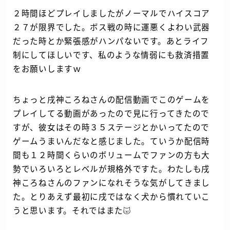
２時間ほどプレイしましたがノーマルでハイスコア
２７が限界でした。ボス戦の時に運悪くよわい武器
だった時とか緊張感がハンパないです。あとライフ
制にしてほしいです、私のような情弱にも救済措置
をお願いしますｗ
ちょっと戌神ころねさんの配信動画でこのゲームを
プレイしてる動画があったので見に行ってきたので
すが、彼女はその時３５ステージとかいってたので
ゲームうまいんだなと感じました。ていうか配信時
間も１２時間くらいのボリュームでファンの方も大
勢でいろいろとレベルが規格外ですた。わたしも戌
神ころねさんのファンになれそうな気がしてきまし
た。とりあえず最初に戌ではなく犬から慣れていこ
うと思います。それではまた