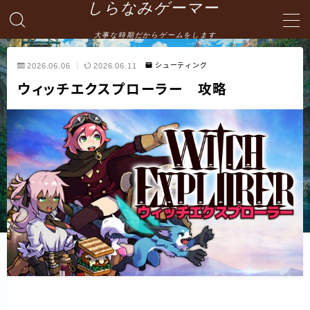
しらなみゲーマー
大事な時期だからゲームをします
MENU
2026.06.06
2026.06.11
シューティング
ウィッチエクスプローラー 攻略
English
HOME
お問い合わせ
プライバシーポリシー・免責事項
サイトマップ -site map-
管理人の自己紹介