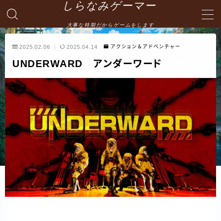
しらなみゲーマー
大事な時期だからゲームをします
MENU
2025.02.06
2025.04.14
アクション＆アドベンチャー
UNDERWARD アンダーワード
English
HOME
お問い合わせ
プライバシーポリシー・免責事項
サイトマップ -site map-
管理人の自己紹介