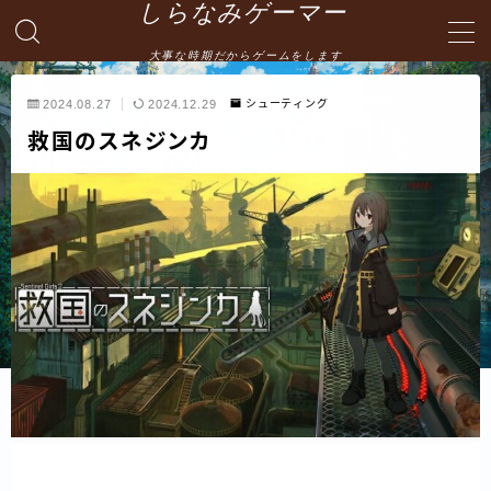
しらなみゲーマー
大事な時期だからゲームをします
MENU
2024.08.27
2024.12.29
シューティング
救国のスネジンカ
English
HOME
お問い合わせ
プライバシーポリシー・免責事項
サイトマップ -site map-
管理人の自己紹介