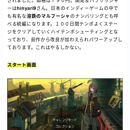
されました。価格は７９０円。開発＆パブリッシャ
ーは
hinyari9
さん。日本のインディーゲームの中で
も有名な
溶鉄のマルフーシャ
のナンバリングとも呼
べる続編になります。１００日間テンポよくステー
ジをクリアしていくハイテンポシューティングとな
っており、前作から改良が加わえられパワーアップし
ております。これはやるしかない。
スタート画面