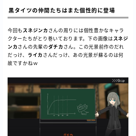
黒タイツの仲間たちはまた個性的に登場
今回も
スネジンカ
さんの周りには個性豊かなキャラ
クターたちがとり巻いております。下の画像は
スネジ
ンカ
さんの先輩の
ダチカ
さん。この光景前作のだれ
だっけ、
ライカ
さんだっけ、あの光景が蘇るのは何
故ですかねｗ