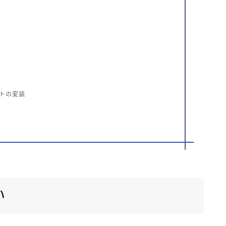
トの変装
い