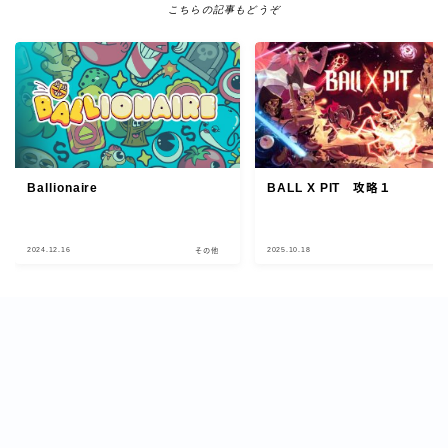
こちらの記事もどうぞ
BALL X PIT 攻略１
Ballionaire
2024.12.16
2025.10.18
その他
そ