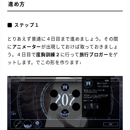
進め方
ステップ１
とりあえず普通に４日目まで進めましょう。その間
に
アニメーター
が出現しておけば取っておきましょ
う。４日目で
度胸訓練２
に行って
旅行ブロガー
をゲ
ットします。でこの形を作ります↓