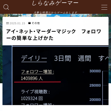
しらなみゲーマー
大事な時期だからゲームをします
MENU
2025.01.15
その他
アイ・ネット・マーダーマジック フォロワ
English
ーの簡単な上げかた
HOME
お問い合わせ
プライバシーポリシー・免責事項
サイトマップ -site map-
管理人の自己紹介