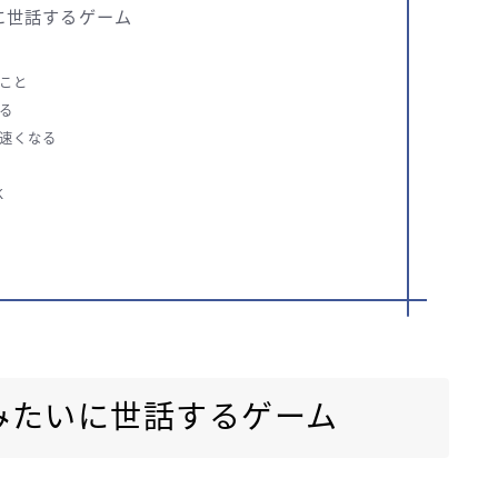
に世話するゲーム
こと
る
速くなる
K
能
みたいに世話するゲーム