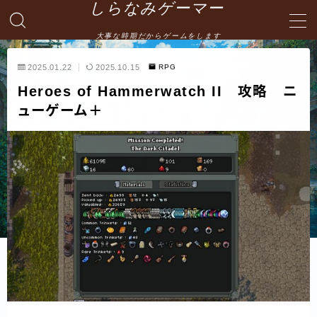
しらなみゲーマー
大事な時期だからゲームをします
MENU
2025.01.22
2025.10.15
RPG
Heroes of Hammerwatch II 攻略 ニ
English
ューゲーム＋
HOME
お問い合わせ
プライバシーポリシー・免責事項
サイトマップ -site map-
管理人の自己紹介