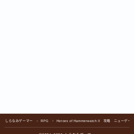
Follow Me
しらなみゲーマー
RPG
Heroes of Hammerwatch II 攻略 ニューゲー
＞
＞