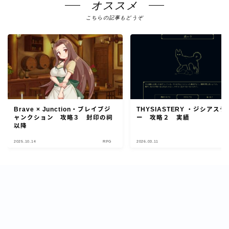
オススメ
こちらの記事もどうぞ
Brave × Junction・ブレイブジ
THYSIASTERY ・ジシアステ
ャンクション 攻略３ 封印の祠
ー 攻略２ 実績
以降
2025.10.14
RPG
2026.03.11
R