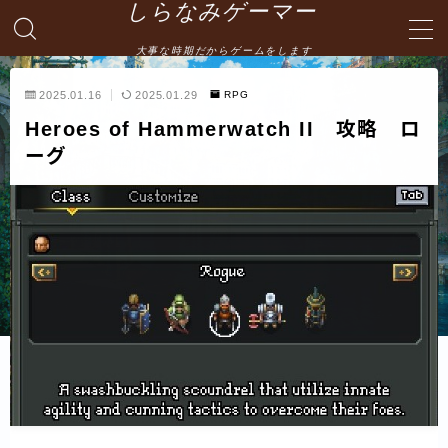
しらなみゲーマー
大事な時期だからゲームをします
MENU
2025.01.16
2025.01.29
RPG
Heroes of Hammerwatch II 攻略 ロ
English
ーグ
HOME
お問い合わせ
プライバシーポリシー・免責事項
サイトマップ -site map-
管理人の自己紹介