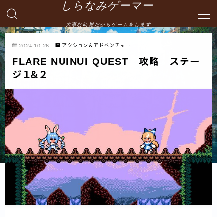
しらなみゲーマー
大事な時期だからゲームをします
MENU
2024.10.26
アクション＆アドベンチャー
FLARE NUINUI QUEST 攻略 ステー
English
ジ１＆２
HOME
お問い合わせ
プライバシーポリシー・免責事項
サイトマップ -site map-
管理人の自己紹介