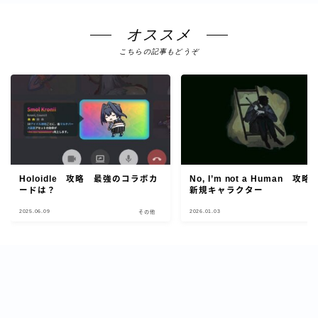
オススメ
こちらの記事もどうぞ
Holoidle 攻略 最強のコラボカ
No, I’m not a Human 攻
ードは？
新規キャラクター
2025.06.09
2026.01.03
その他
そ