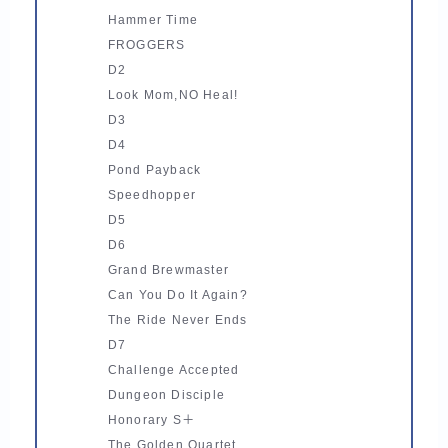
Hammer Time
FROGGERS
D2
Look Mom,NO Heal!
D3
D4
Pond Payback
Speedhopper
D5
D6
Grand Brewmaster
Can You Do It Again?
The Ride Never Ends
D7
Challenge Accepted
Dungeon Disciple
Honorary S＋
The Golden Quartet