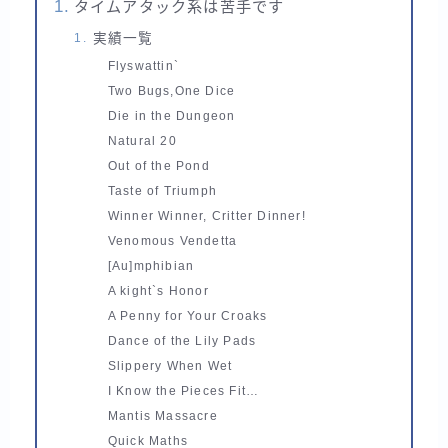
タイムアタック系は苦手です
実績一覧
Flyswattin`
Two Bugs,One Dice
Die in the Dungeon
Natural 20
Out of the Pond
Taste of Triumph
Winner Winner, Critter Dinner!
Venomous Vendetta
[Au]mphibian
A kight`s Honor
A Penny for Your Croaks
Dance of the Lily Pads
Slippery When Wet
I Know the Pieces Fit…
Mantis Massacre
Quick Maths