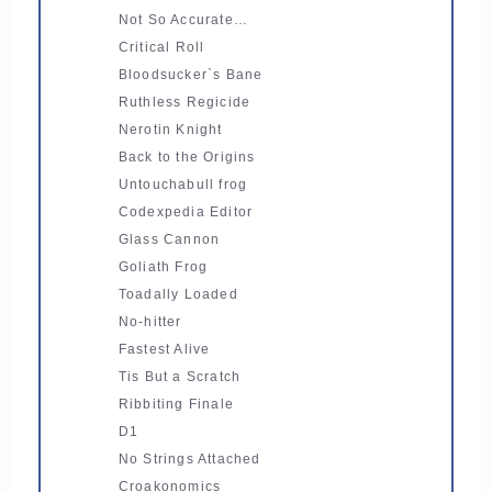
Not So Accurate…
Critical Roll
Bloodsucker`s Bane
Ruthless Regicide
Nerotin Knight
Back to the Origins
Untouchabull frog
Codexpedia Editor
Glass Cannon
Goliath Frog
Toadally Loaded
No-hitter
Fastest Alive
Tis But a Scratch
Ribbiting Finale
D1
No Strings Attached
Croakonomics