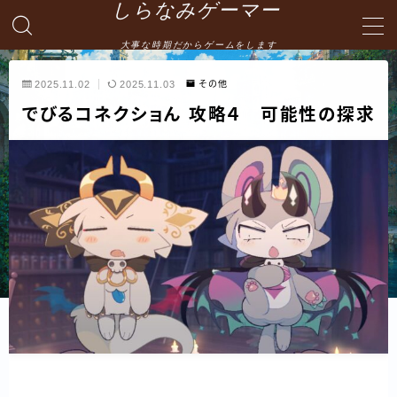
しらなみゲーマー
大事な時期だからゲームをします
MENU
2025.11.02
2025.11.03
その他
でびるコネクショん 攻略４ 可能性の探求
English
HOME
お問い合わせ
プライバシーポリシー・免責事項
サイトマップ -site map-
管理人の自己紹介