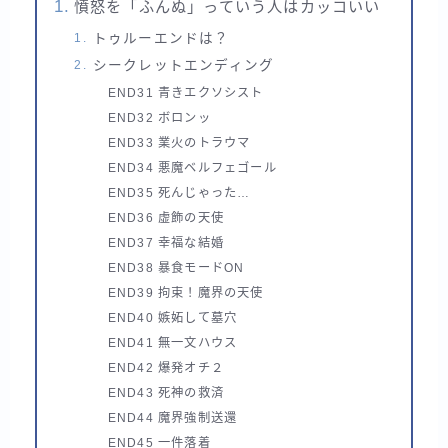
憤怒を「ふんぬ」っていう人はカッコいい
トゥルーエンドは？
シークレットエンディング
END31 青きエクソシスト
END32 ボロンッ
END33 業火のトラウマ
END34 悪魔ベルフェゴール
END35 死んじゃった…
END36 虚飾の天使
END37 幸福な結婚
END38 暴食モードON
END39 拘束！魔界の天使
END40 嫉妬して墓穴
END41 無一文ハウス
END42 爆発オチ２
END43 死神の救済
END44 魔界強制送還
END45 一件落着