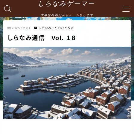
しらなみゲーマー
大事な時期だからゲームをします
MENU
2025.12.01
しらなみさんのひとり言
しらなみ通信 Vol. １８
English
HOME
お問い合わせ
プライバシーポリシー・免責事項
サイトマップ -site map-
管理人の自己紹介