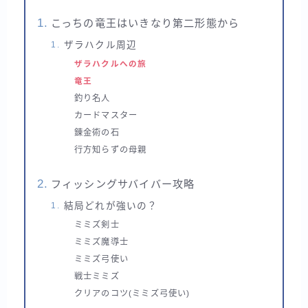
こっちの竜王はいきなり第二形態から
ザラハクル周辺
ザラハクルへの旅
竜王
釣り名人
カードマスター
錬金術の石
行方知らずの母親
フィッシングサバイバー攻略
結局どれが強いの？
ミミズ剣士
ミミズ魔導士
ミミズ弓使い
戦士ミミズ
クリアのコツ(ミミズ弓使い)