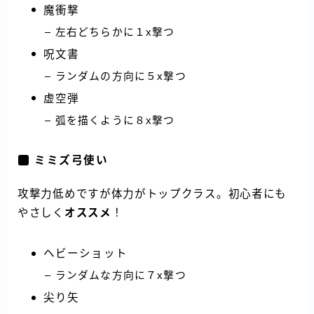
魔衝撃
左右どちらかに１x撃つ
呪文書
ランダムの方向に５x撃つ
虚空弾
弧を描くように８x撃つ
ミミズ弓使い
攻撃力低めですが体力がトップクラス。初心者にも
やさしく
オススメ
！
ヘビーショット
ランダムな方向に７x撃つ
尖り矢