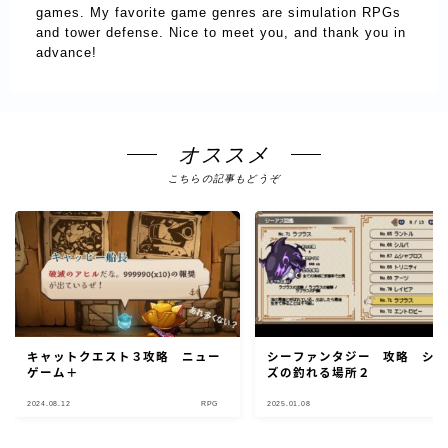
games. My favorite game genres are simulation RPGs
and tower defense. Nice to meet you, and thank you in
advance!
オススメ
こちらの記事もどうぞ
キャットクエスト３攻略 ニュー
シーファンタジー 攻略 シ
ゲーム＋
ズの釣れる場所２
2024.08.12
RPG
2025.01.08
R