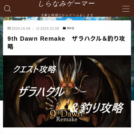
しらなみゲーマー
大事な時期だからゲームをします
MENU
2024.10.06
2024.10.08
RPG
9th Dawn Remake ザラハクル＆釣り攻
English
略
HOME
お問い合わせ
プライバシーポリシー・免責事項
サイトマップ -site map-
管理人の自己紹介