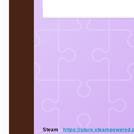
Steam
https://store.steampowered