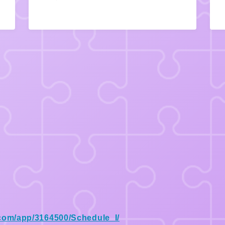
.com/app/3164500/Schedule_I/