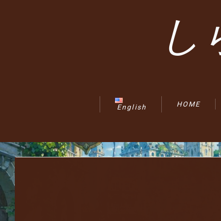
し
HOME
English