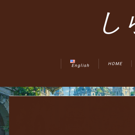
し
HOME
English