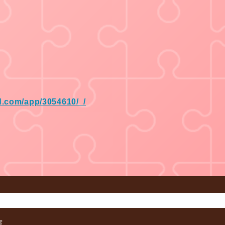
d.com/app/3054610/_/
室